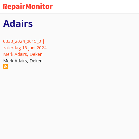
Overslaan
en
naar
Adairs
de
inhoud
gaan
0333_2024_0615_3 |
zaterdag 15 juni 2024
Merk Adairs, Deken
Merk Adairs, Deken